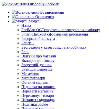
Встановлення
Оновлення
Модулі
Назад
FeelMart OCTemplates - налаштування шаблону
Smart Checkout оформлення замовлення
Інформаційна смуга
Банер +
Бестселери у категоріях та виробниках
Блог
Відгуки про магазин
Вкладки для товару
Зворотній дзвінок
Знайшли дешевше
Мегаменю
Мультитовари
Останні відгуки
Підписка на новини
Переваги магазину
Переглянуті товари
Питання / відповідь
Політика cookie
Посадкові сторінки