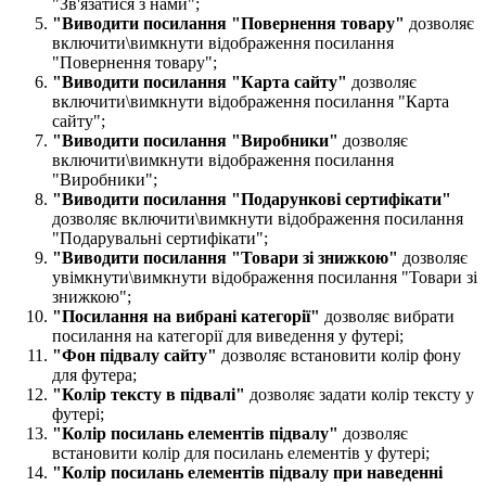
"Зв'язатися з нами";
"Виводити посилання "Повернення товару​"
дозволяє
включити\вимкнути відображення посилання
"Повернення товару";
"Виводити посилання "Карта сайту​"
дозволяє
включити\вимкнути відображення посилання "Карта
сайту";
"Виводити посилання "Виробники​"
дозволяє
включити\вимкнути відображення посилання
"Виробники";
"Виводити посилання "Подарункові сертифікати​"
дозволяє включити\вимкнути відображення посилання
"Подарувальні сертифікати";
"Виводити посилання "Товари зі знижкою​"
дозволяє
увімкнути\вимкнути відображення посилання "Товари зі
знижкою";
"Посилання на вибрані категорії​"
дозволяє вибрати
посилання на категорії для виведення у футері;
"Фон підвалу сайту​"
дозволяє встановити колір фону
для футера;
"Колір тексту в підвалі​​"
дозволяє задати колір тексту у
футері;
"Колір посилань елементів підвалу​​"
дозволяє
встановити колір для посилань елементів у футері;
"Колір посилань елементів підвалу при наведенні​​