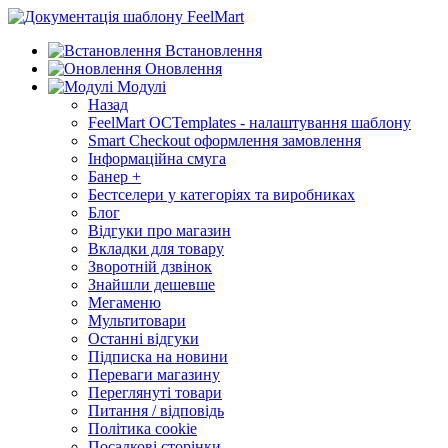
Встановлення
Оновлення
Модулі
Назад
FeelMart OCTemplates - налаштування шаблону
Smart Checkout оформлення замовлення
Інформаційна смуга
Банер +
Бестселери у категоріях та виробниках
Блог
Відгуки про магазин
Вкладки для товару
Зворотній дзвінок
Знайшли дешевше
Мегаменю
Мультитовари
Останні відгуки
Підписка на новини
Переваги магазину
Переглянуті товари
Питання / відповідь
Політика cookie
Посадкові сторінки