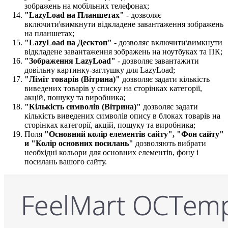
зображень на мобільних телефонах;
"LazyLoad на Планшетах"
- дозволяє
включити\вимкнути відкладене завантаження зображень
на планшетах;
"LazyLoad на Десктоп"
- дозволяє включити\вимкнути
відкладене завантаження зображень на ноутбуках та ПК;
"Зображення
LazyLoad​"
- дозволяє завантажити
довільну картинку-заглушку для LazyLoad;
"Ліміт товарів (Вітрина)"
дозволяє задати кількість
виведених товарів у списку на сторінках категорії,
акцій, пошуку та виробника;
"Кількість символів (Вітрина)"
дозволяє задати
кількість виведених символів опису в блоках товарів на
сторінках категорії, акцій, пошуку та виробника;
Поля
"Основний колір елементів сайту",
"Фон сайту"
и "Колір основних посилань"
дозволяють вибрати
необхідні кольори для основних елементів, фону і
посилань вашого сайту.