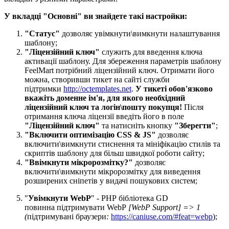
У вкладці "Основні" ви знайдете такі настройки:
"Статус"
дозволяє увімкнути\вимкнути налаштування
шаблону;
"Ліцензійний ключ"
служить для введення ключа
активації шаблону. Для збереження параметрів шаблону
FeelMart потрібний ліцензійний ключ. Отримати його
можна, створивши тикет на сайті служби
підтримки
http://octemplates.net
.
У тикеті обов'язково
вкажіть доменне ім'я, для якого необхідний
ліцензійний ключ та логін\пошту покупця!
Після
отримання ключа ліцензії введіть його в поле
"Ліцензійний ключ"
та натисніть кнопку
"Зберегти"
;
"Включити оптимізацію CSS & JS​"
дозволяє
включити\вимкнути стиснення та мініфікацію стилів та
скриптів шаблону для більш швидкої роботи сайту;
"Ввімкнути мікророзмітку?​"
дозволяє
включити\вимкнути мікророзмітку для виведення
розширених сніпетів у видачі пошукових систем;
"
Увімкнути WebP​
" - PHP бібліотека GD
повинна підтримувати WebP
[WebP Support] => 1
(
підтримувані браузери
:
https://caniuse.com/#feat=webp
);