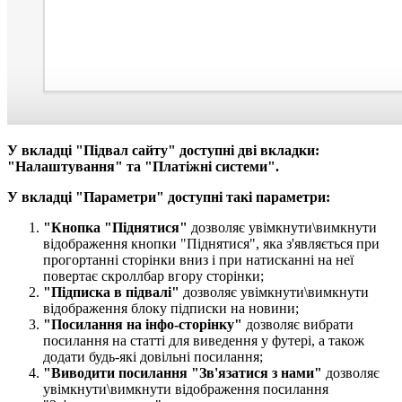
У вкладці "Підвал сайту" доступні дві вкладки:
"Налаштування" та "Платіжні системи".
У вкладці "Параметри" доступні такі параметри:
"Кнопка "Піднятися​"
дозволяє увімкнути\вимкнути
відображення кнопки "Піднятися", яка з'являється при
прогортанні сторінки вниз і при натисканні на неї
повертає скроллбар вгору сторінки;
"Підписка в підвалі​​"
дозволяє увімкнути\вимкнути
відображення блоку підписки на новини;
"Посилання на інфо-сторінку​​"
дозволяє вибрати
посилання на статті для виведення у футері, а також
додати будь-які довільні посилання;
"Виводити посилання "Зв'язатися з нами​"
дозволяє
увімкнути\вимкнути відображення посилання