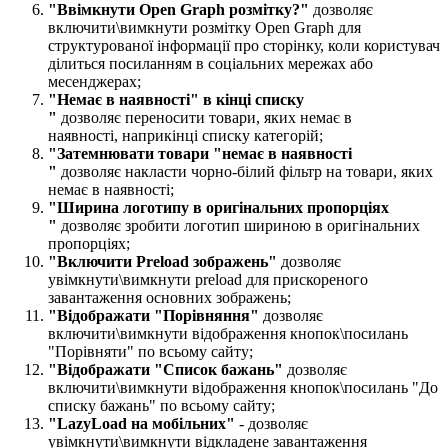
"
Ввімкнути Open Graph розмітку?
"
дозволяє
включити\вимкнути розмітку Open Graph для
структурованої інформації про сторінку, коли користувач
ділиться посиланням в соціальних мережах або
месенджерах;
"Немає в наявності" в кінці списку​
"
дозволяє переносити товари, яких немає в
наявності, наприкінці списку категорій;
"Затемнювати товари "немає в наявності​
"
дозволяє накласти чорно-білий фільтр на товари, яких
немає в наявності;
"Ширина логотипу в оригінальних пропорціях​
"
дозволяє зробити логотип шириною в оригінальних
пропорціях;
"Включити Preload зображень​"
дозволяє
увімкнути\вимкнути preload для прискореного
завантаження основних зображень;
"Відображати "Порівняння​"
дозволяє
включити\вимкнути відображення кнопок\посилань
"Порівняти" по всьому сайту;
"Відображати "Список бажань​"
дозволяє
включити\вимкнути відображення кнопок\посилань "До
списку бажань" по всьому сайту;
"LazyLoad на мобільних
"
- дозволяє
увімкнути\вимкнути відкладене завантаження