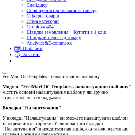
Слайдшоу +
Сповіщення про наявність товару
Стікери товарів
Стіна категорій
Сторінка 404
Швидке замовлення + Купити в 1 клік
Швидкий перегляд товару
Analytics&E-commerce
Шаблони
Хостинг
FeelMart OCTemplates - налаштування шаблону
Модуль "FeelMart OCTemplates - налаштування шаблону"
містить основні налаштування шаблону, які зручно
структуровані за вкладками.
Вкладка "Налаштування"
У вкладці "Налаштування" ви зможете налаштувати шаблон
та окремі його сторінки. У лівій частині вкладки
"Налаштування" знаходиться навігація, яка також перемикає
вкладки з різними параметрами.