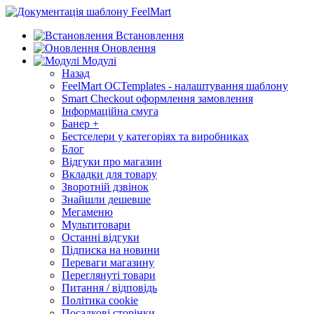
Встановлення
Оновлення
Модулі
Назад
FeelMart OCTemplates - налаштування шаблону
Smart Checkout оформлення замовлення
Інформаційна смуга
Банер +
Бестселери у категоріях та виробниках
Блог
Відгуки про магазин
Вкладки для товару
Зворотній дзвінок
Знайшли дешевше
Мегаменю
Мультитовари
Останні відгуки
Підписка на новини
Переваги магазину
Переглянуті товари
Питання / відповідь
Політика cookie
Посадкові сторінки