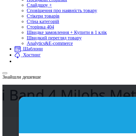
Слайдшоу +
Сповіщення про наявність товару
Стікери товарів
Стіна категорій
Сторінка 404
Швидке замовлення + Купити в 1 клік
Швидкий перегляд товару
Analytics&E-commerce
Шаблони
Хостинг
Знайшли дешевше