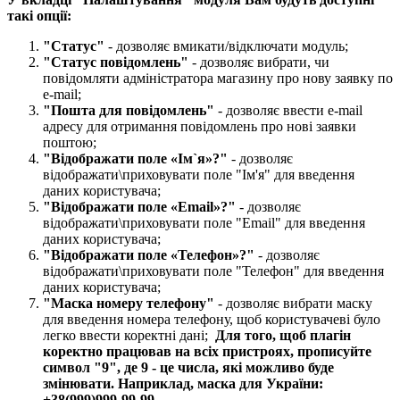
такі опції:​
"Статус"
- дозволяє вмикати/відключати модуль;
"Статус повідомлень"
- дозволяє вибрати, чи
повідомляти адміністратора магазину про нову заявку по
e-mail;
"Пошта для повідомлень​"
- дозволяє ввести e-mail
адресу для отримання повідомлень про нові заявки
поштою;
"Відображати поле «Ім`я»?​"
- дозволяє
відображати\приховувати поле "Ім'я" для введення
даних користувача;
"Відображати поле «Email»?​"
- дозволяє
відображати\приховувати поле "Email" для введення
даних користувача;
"
Відображати поле «Телефон»?
"
- дозволяє
відображати\приховувати поле "Телефон" для введення
даних користувача;
"Маска номеру телефону​"
- дозволяє вибрати маску
для введення номера телефону, щоб користувачеві було
легко ввести коректні дані;
Для того, щоб плагін
коректно працював на всіх пристроях, прописуйте
символ "9", де 9 - це числа, які можливо буде
змінювати. Наприклад, маска для України
:
+38(999)999-99-99.